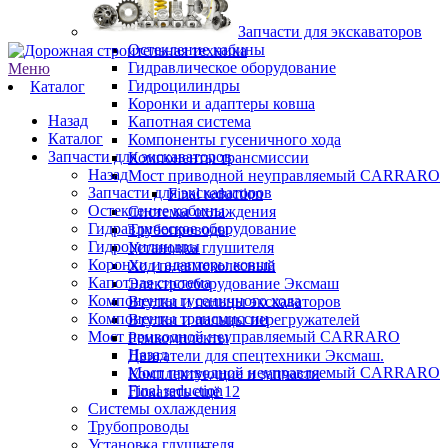
Запчасти для экскаваторов
Остекление кабины
Гидравлическое оборудование
Меню
Гидроцилиндры
Каталог
Коронки и адаптеры ковша
Назад
Капотная система
Каталог
Компоненты гусеничного хода
Запчасти для экскаваторов
Компоненты трансмиссии
Назад
Мост приводной неуправляемый CARRARO
Запчасти для экскаваторов
Final reduction
Остекление кабины
Системы охлаждения
Гидравлическое оборудование
Трубопроводы
Гидроцилиндры
Установка глушителя
Коронки и адаптеры ковша
Ход пневмоколесный
Капотная система
Электрооборудование Эксмаш
Компоненты гусеничного хода
Втулки и пальцы экскаваторов
Компоненты трансмиссии
Втулки и пальцы перегружателей
Мост приводной неуправляемый CARRARO
Ремкомплекты
Назад
Двигатели для спецтехники Эксмаш.
Мост приводной неуправляемый CARRARO
Комплектующие и запчасти
Final reduction
Показать ещё 12
Системы охлаждения
Трубопроводы
Установка глушителя