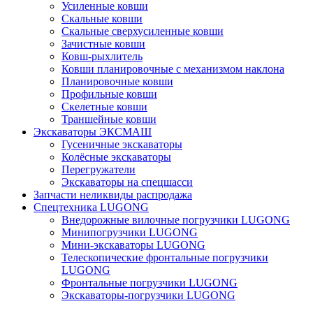
Усиленные ковши
Скальные ковши
Скальные сверхусиленные ковши
Зачистные ковши
Ковш-рыхлитель
Ковши планировочные с механизмом наклона
Планировочные ковши
Профильные ковши
Скелетные ковши
Траншейные ковши
Экскаваторы ЭКСМАШ
Гусеничные экскаваторы
Колёсные экскаваторы
Перегружатели
Экскаваторы на спецшасси
Запчасти неликвиды распродажа
Спецтехника LUGONG
Внедорожные вилочные погрузчики LUGONG
Минипогрузчики LUGONG
Мини-экскаваторы LUGONG
Телескопические фронтальные погрузчики
LUGONG
Фронтальные погрузчики LUGONG
Экскаваторы-погрузчики LUGONG