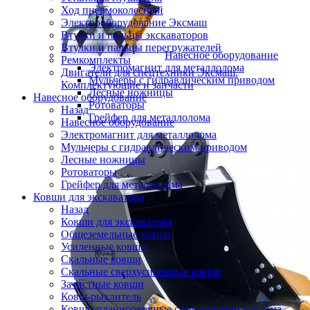
Ход пневмоколесный
Электрооборудование Эксмаш
Втулки и пальцы экскаваторов
Втулки и пальцы перегружателей
Навесное оборудование
Ремкомплекты
Электромагнит для металлолома
Двигатели для спецтехники Эксмаш.
Мульчеры с гидравлическим приводом
Комплектующие и запчасти
Лесные ножницы
Навесное оборудование
Ротоваторы
Назад
Грейфер для металлолома
Навесное оборудование
Электромагнит для металлолома
Мульчеры с гидравлическим приводом
Лесные ножницы
Ротоваторы
Грейфер для металлолома
Ковши для экскаватора
Назад
Ковши для экскаватора
Общеземельные ковши
Усиленные ковши
Скальные ковши
Скальные сверхусиленные ковши
Зачистные ковши
Ковш-рыхлитель
Ковши планировочные с механизмом наклона