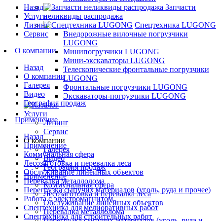
Назад
Запчасти
Услуги
неликвиды распродажа
Лизинг
Спецтехника LUGONG
Сервис
Внедорожные вилочные погрузчики
LUGONG
О компании
Минипогрузчики LUGONG
Мини-экскаваторы LUGONG
Назад
Телескопические фронтальные погрузчики
О компании
LUGONG
Галерея
Фронтальные погрузчики LUGONG
Видео
Экскаваторы-погрузчики LUGONG
География продаж
Услуги
Применение
Лизинг
Сервис
Назад
О компании
Применение
Галерея
Коммунальная сфера
Видео
Лесозаготовка и перевалка леса
География продаж
Обслуживание линейных объектов
Применение
Перевалка металлолома
Коммунальная сфера
Перегрузка сыпучих материалов (уголь, руда и прочее)
Лесозаготовка и перевалка леса
Работа с электромагнитом
Обслуживание линейных объектов
Спецтехника для мелиоративных работ
Перевалка металлолома
Спецтехника для строительных работ
Перегрузка сыпучих материалов (уголь, руда и