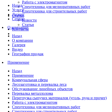
Работа с электромагнитом
Назад
Спецтехника для мелиоративных работ
Услуги
Спецтехника для строительных работ
Лизинг
Статьи
Сервис
Новости
Статьи
О компании
Контакты
Назад
О компании
Галерея
Видео
География продаж
Применение
Назад
Применение
Коммунальная сфера
Лесозаготовка и перевалка леса
Обслуживание линейных объектов
Перевалка металлолома
Перегрузка сыпучих материалов (уголь, руда и прочее)
Работа с электромагнитом
Спецтехника для мелиоративных работ
Спецтехника для строительных работ