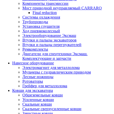
Компоненты трансмиссии
Мост приводной неуправляемый CARRARO
Final reduction
Системы охлаждения
Трубопроводы
Установка глушителя
Ход пневмоколесный
Электрооборудование Эксмаш
Втулки и пальцы экскаваторов
Втулки и пальцы перегружателей
Ремкомплекты
Двигатели для спецтехники Эксмаш.
Комплектующие и запчасти
Навесное оборудование
Электромагнит для металлолома
Мульчеры с гидравлическим приводом
Лесные ножницы
Ротоваторы
Грейфер для металлолома
Ковши для экскаватора
Общеземельные ковши
Усиленные ковши
Скальные ковши
Скальные сверхусиленные ковши
Зачистные ковши