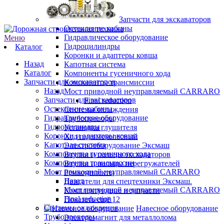
Запчасти для экскаваторов
Остекление кабины
Гидравлическое оборудование
Меню
Гидроцилиндры
Каталог
Коронки и адаптеры ковша
Назад
Капотная система
Каталог
Компоненты гусеничного хода
Запчасти для экскаваторов
Компоненты трансмиссии
Назад
Мост приводной неуправляемый CARRARO
Запчасти для экскаваторов
Final reduction
Остекление кабины
Системы охлаждения
Гидравлическое оборудование
Трубопроводы
Гидроцилиндры
Установка глушителя
Коронки и адаптеры ковша
Ход пневмоколесный
Капотная система
Электрооборудование Эксмаш
Компоненты гусеничного хода
Втулки и пальцы экскаваторов
Компоненты трансмиссии
Втулки и пальцы перегружателей
Мост приводной неуправляемый CARRARO
Ремкомплекты
Назад
Двигатели для спецтехники Эксмаш.
Мост приводной неуправляемый CARRARO
Комплектующие и запчасти
Final reduction
Показать ещё 12
Системы охлаждения
Навесное оборудование
Трубопроводы
Электромагнит для металлолома