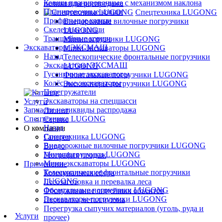
Ковши планировочные с механизмом наклона
неликвиды распродажа
Планировочные ковши
Спецтехника LUGONG
Профильные ковши
Внедорожные вилочные погрузчики
Скелетные ковши
LUGONG
Траншейные ковши
Минипогрузчики LUGONG
Экскаваторы ЭКСМАШ
Мини-экскаваторы LUGONG
Назад
Телескопические фронтальные погрузчики
Экскаваторы ЭКСМАШ
LUGONG
Гусеничные экскаваторы
Фронтальные погрузчики LUGONG
Колёсные экскаваторы
Экскаваторы-погрузчики LUGONG
Перегружатели
Экскаваторы на спецшасси
Услуги
Запчасти неликвиды распродажа
Лизинг
Спецтехника LUGONG
Сервис
Назад
О компании
Спецтехника LUGONG
Галерея
Внедорожные вилочные погрузчики LUGONG
Видео
Минипогрузчики LUGONG
География продаж
Мини-экскаваторы LUGONG
Применение
Телескопические фронтальные погрузчики
Коммунальная сфера
LUGONG
Лесозаготовка и перевалка леса
Фронтальные погрузчики LUGONG
Обслуживание линейных объектов
Экскаваторы-погрузчики LUGONG
Перевалка металлолома
Перегрузка сыпучих материалов (уголь, руда и
Услуги
прочее)