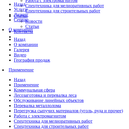
Работа с электромагнитом
Назад
Спецтехника для мелиоративных работ
Услуги
Спецтехника для строительных работ
Лизинг
Статьи
Сервис
Новости
Статьи
О компании
Контакты
Назад
О компании
Галерея
Видео
География продаж
Применение
Назад
Применение
Коммунальная сфера
Лесозаготовка и перевалка леса
Обслуживание линейных объектов
Перевалка металлолома
Перегрузка сыпучих материалов (уголь, руда и прочее)
Работа с электромагнитом
Спецтехника для мелиоративных работ
Спецтехника для строительных работ