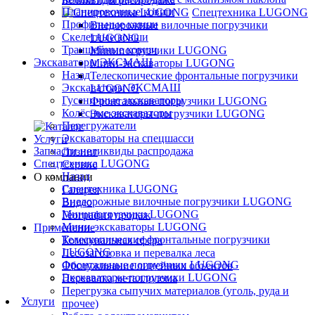
Планировочные ковши
Спецтехника LUGONG
Профильные ковши
Внедорожные вилочные погрузчики
Скелетные ковши
LUGONG
Траншейные ковши
Минипогрузчики LUGONG
Экскаваторы ЭКСМАШ
Мини-экскаваторы LUGONG
Назад
Телескопические фронтальные погрузчики
Экскаваторы ЭКСМАШ
LUGONG
Гусеничные экскаваторы
Фронтальные погрузчики LUGONG
Колёсные экскаваторы
Экскаваторы-погрузчики LUGONG
Перегружатели
Экскаваторы на спецшасси
Услуги
Запчасти неликвиды распродажа
Лизинг
Спецтехника LUGONG
Сервис
Назад
О компании
Спецтехника LUGONG
Галерея
Внедорожные вилочные погрузчики LUGONG
Видео
Минипогрузчики LUGONG
География продаж
Мини-экскаваторы LUGONG
Применение
Телескопические фронтальные погрузчики
Коммунальная сфера
LUGONG
Лесозаготовка и перевалка леса
Фронтальные погрузчики LUGONG
Обслуживание линейных объектов
Экскаваторы-погрузчики LUGONG
Перевалка металлолома
Перегрузка сыпучих материалов (уголь, руда и
Услуги
прочее)