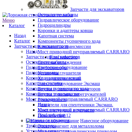
Запчасти для экскаваторов
Остекление кабины
Гидравлическое оборудование
Меню
Гидроцилиндры
Каталог
Коронки и адаптеры ковша
Назад
Капотная система
Каталог
Компоненты гусеничного хода
Запчасти для экскаваторов
Компоненты трансмиссии
Назад
Мост приводной неуправляемый CARRARO
Запчасти для экскаваторов
Final reduction
Остекление кабины
Системы охлаждения
Гидравлическое оборудование
Трубопроводы
Гидроцилиндры
Установка глушителя
Коронки и адаптеры ковша
Ход пневмоколесный
Капотная система
Электрооборудование Эксмаш
Компоненты гусеничного хода
Втулки и пальцы экскаваторов
Компоненты трансмиссии
Втулки и пальцы перегружателей
Мост приводной неуправляемый CARRARO
Ремкомплекты
Назад
Двигатели для спецтехники Эксмаш.
Мост приводной неуправляемый CARRARO
Комплектующие и запчасти
Final reduction
Показать ещё 12
Системы охлаждения
Навесное оборудование
Трубопроводы
Электромагнит для металлолома
Установка глушителя
Мульчеры с гидравлическим приводом