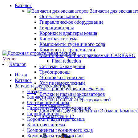
Каталог
Запчасти для экскават
Остекление кабины
Гидравлическое оборудование
Гидроцилиндры
Коронки и адаптеры ковша
Капотная система
Компоненты гусеничного хода
Компоненты трансмиссии
Мост приводной неуправляемый CARRARO
Меню
Final reduction
Каталог
Системы охлаждения
Трубопроводы
Назад
Установка глушителя
Каталог
Ход пневмоколесный
Запчасти для экскаваторов
Электрооборудование Эксмаш
Назад
Втулки и пальцы экскаваторов
Запчасти для экскаваторов
Втулки и пальцы перегружателей
Остекление кабины
Ремкомплекты
Гидравлическое оборудование
Двигатели для спецтехники Эксмаш. Комплек
Гидроцилиндры
Показать ещё 12
Коронки и адаптеры ковша
Капотная система
Компоненты гусеничного хода
Компоненты трансмиссии