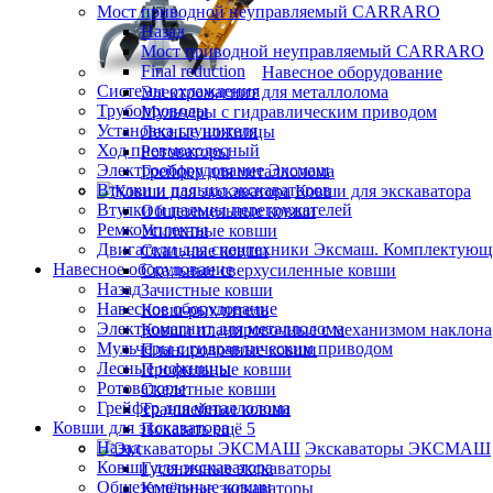
Мост приводной неуправляемый CARRARO
Назад
Мост приводной неуправляемый CARRARO
Final reduction
Навесное оборудование
Системы охлаждения
Электромагнит для металлолома
Трубопроводы
Мульчеры с гидравлическим приводом
Установка глушителя
Лесные ножницы
Ход пневмоколесный
Ротоваторы
Электрооборудование Эксмаш
Грейфер для металлолома
Втулки и пальцы экскаваторов
Ковши для экскаватора
Втулки и пальцы перегружателей
Общеземельные ковши
Ремкомплекты
Усиленные ковши
Двигатели для спецтехники Эксмаш. Комплектующи
Скальные ковши
Навесное оборудование
Скальные сверхусиленные ковши
Назад
Зачистные ковши
Навесное оборудование
Ковш-рыхлитель
Электромагнит для металлолома
Ковши планировочные с механизмом наклона
Мульчеры с гидравлическим приводом
Планировочные ковши
Лесные ножницы
Профильные ковши
Ротоваторы
Скелетные ковши
Грейфер для металлолома
Траншейные ковши
Ковши для экскаватора
Показать ещё 5
Назад
Экскаваторы ЭКСМАШ
Ковши для экскаватора
Гусеничные экскаваторы
Общеземельные ковши
Колёсные экскаваторы