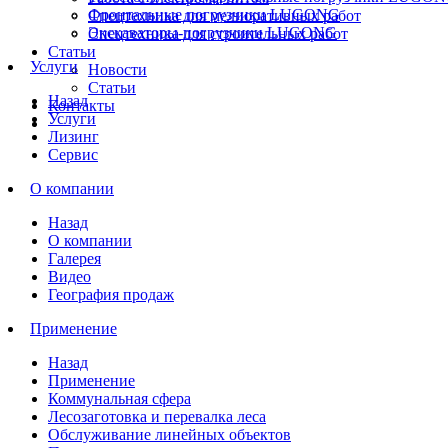
Фронтальные погрузчики LUGONG
Спецтехника для мелиоративных работ
Экскаваторы-погрузчики LUGONG
Спецтехника для строительных работ
Статьи
Услуги
Новости
Статьи
Назад
Контакты
Услуги
Лизинг
Сервис
О компании
Назад
О компании
Галерея
Видео
География продаж
Применение
Назад
Применение
Коммунальная сфера
Лесозаготовка и перевалка леса
Обслуживание линейных объектов