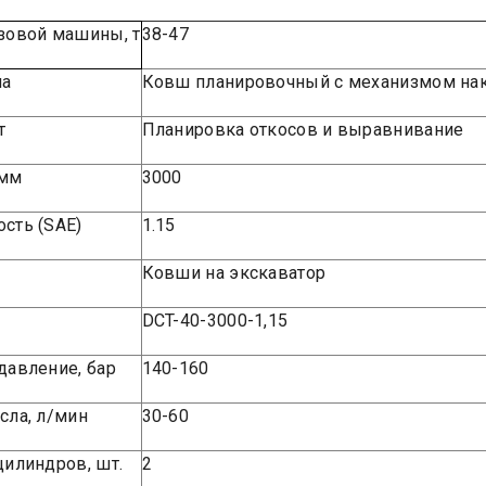
зовой машины, т
38-47
ша
Ковш планировочный с механизмом на
т
Планировка откосов и выравнивание
 мм
3000
сть (SAE)
1.15
Ковши на экскаватор
DCT-40-3000-1,15
давление, бар
140-160
сла, л/мин
30-60
цилиндров, шт.
2