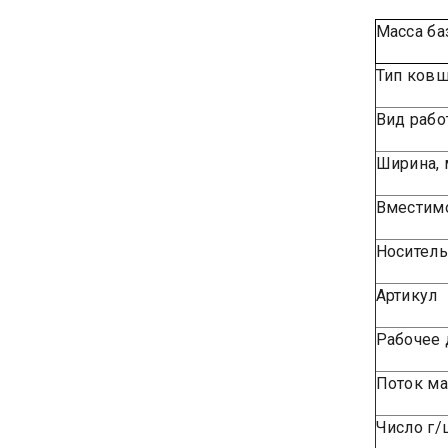
Масса ба
Тип ков
Вид рабо
Ширина,
Вместимо
Носитель
Артикул
Рабочее 
Поток ма
Число г/