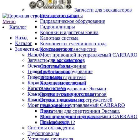
Запчасти для экскаваторов
Остекление кабины
Гидравлическое оборудование
Меню
Гидроцилиндры
Каталог
Коронки и адаптеры ковша
Назад
Капотная система
Каталог
Компоненты гусеничного хода
Запчасти для экскаваторов
Компоненты трансмиссии
Назад
Мост приводной неуправляемый CARRARO
Запчасти для экскаваторов
Final reduction
Остекление кабины
Системы охлаждения
Гидравлическое оборудование
Трубопроводы
Гидроцилиндры
Установка глушителя
Коронки и адаптеры ковша
Ход пневмоколесный
Капотная система
Электрооборудование Эксмаш
Компоненты гусеничного хода
Втулки и пальцы экскаваторов
Компоненты трансмиссии
Втулки и пальцы перегружателей
Мост приводной неуправляемый CARRARO
Ремкомплекты
Назад
Двигатели для спецтехники Эксмаш.
Мост приводной неуправляемый CARRARO
Комплектующие и запчасти
Final reduction
Показать ещё 12
Системы охлаждения
Трубопроводы
Установка глушителя