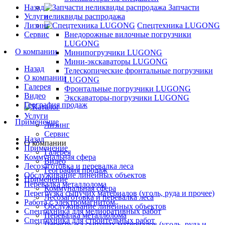
Назад
Запчасти
Услуги
неликвиды распродажа
Лизинг
Спецтехника LUGONG
Сервис
Внедорожные вилочные погрузчики
LUGONG
О компании
Минипогрузчики LUGONG
Мини-экскаваторы LUGONG
Назад
Телескопические фронтальные погрузчики
О компании
LUGONG
Галерея
Фронтальные погрузчики LUGONG
Видео
Экскаваторы-погрузчики LUGONG
География продаж
Услуги
Применение
Лизинг
Сервис
Назад
О компании
Применение
Галерея
Коммунальная сфера
Видео
Лесозаготовка и перевалка леса
География продаж
Обслуживание линейных объектов
Применение
Перевалка металлолома
Коммунальная сфера
Перегрузка сыпучих материалов (уголь, руда и прочее)
Лесозаготовка и перевалка леса
Работа с электромагнитом
Обслуживание линейных объектов
Спецтехника для мелиоративных работ
Перевалка металлолома
Спецтехника для строительных работ
Перегрузка сыпучих материалов (уголь, руда и