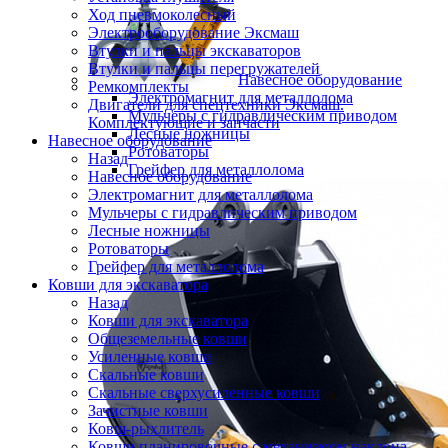
Ход пневмоколесный
Электрооборудование Эксмаш
Втулки и пальцы экскаваторов
Втулки и пальцы перегружателей
Навесное оборудование
Ремкомплекты
Электромагнит для металлолома
Двигатели для спецтехники Эксмаш.
Мульчеры с гидравлическим приводом
Комплектующие и запчасти
Лесные ножницы
Навесное оборудование
Ротоваторы
Назад
Грейфер для металлолома
Навесное оборудование
Электромагнит для металлолома
Мульчеры с гидравлическим приводом
Лесные ножницы
Ротоваторы
Грейфер для металлолома
Ковши для экскаватора
Назад
Ковши для экскаватора
Общеземельные ковши
Усиленные ковши
Скальные ковши
Скальные сверхусиленные ковши
Зачистные ковши
Ковш-рыхлитель
Ковши планировочные с механизмом наклона