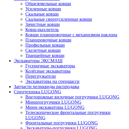
Общеземельные ковши
Усиленные ковши
Скальные ковши
Скальные сверхусиленные ковши
Зачистные ковши
Ковш-рыхлитель
Ковши планировочные с механизмом наклона
Планировочные ковши
Профильные ковши
Скелетные ковши
Траншейные ковши
Экскаваторы ЭКСМАШ
Гусеничные экскаваторы
Колёсные экскаваторы
Перегружатели
Экскаваторы на спецшасси
Запчасти неликвиды распродажа
Спецтехника LUGONG
Внедорожные вилочные погрузчики LUGONG
Минипогрузчики LUGONG
Мини-экскаваторы LUGONG
Телескопические фронтальные погрузчики
LUGONG
Фронтальные погрузчики LUGONG
Экскаваторы-погрузчики LUGONG