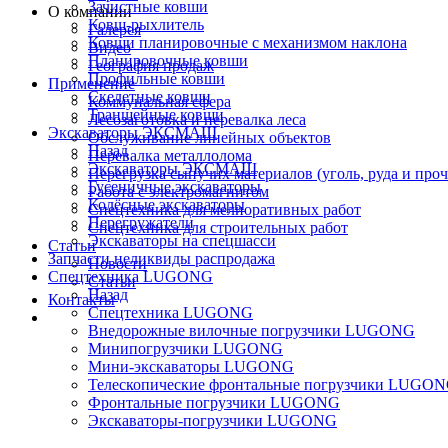
Зачистные ковши
О компании
Ковш-рыхлитель
Галерея
Ковши планировочные с механизмом наклона
Видео
Планировочные ковши
География продаж
Профильные ковши
Применение
Скелетные ковши
Коммунальная сфера
Траншейные ковши
Лесозаготовка и перевалка леса
Экскаваторы ЭКСМАШ
Обслуживание линейных объектов
Назад
Перевалка металлолома
Экскаваторы ЭКСМАШ
Перегрузка сыпучих материалов (уголь, руда и проч
Гусеничные экскаваторы
Работа с электромагнитом
Колёсные экскаваторы
Спецтехника для мелиоративных работ
Перегружатели
Спецтехника для строительных работ
Экскаваторы на спецшасси
Статьи
Запчасти неликвиды распродажа
Новости
Спецтехника LUGONG
Статьи
Назад
Контакты
Спецтехника LUGONG
Внедорожные вилочные погрузчики LUGONG
Минипогрузчики LUGONG
Мини-экскаваторы LUGONG
Телескопические фронтальные погрузчики LUGO
Фронтальные погрузчики LUGONG
Экскаваторы-погрузчики LUGONG