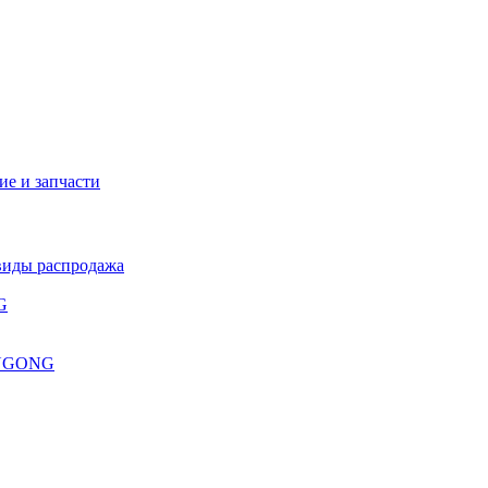
е и запчасти
виды распродажа
G
 LUGONG