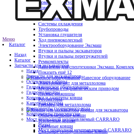
Компоненты гусеничного хода
Компоненты трансмиссии
Мост приводной неуправляемый CARRARO
Final reduction
Системы охлаждения
Трубопроводы
Установка глушителя
Меню
Ход пневмоколесный
Каталог
Электрооборудование Эксмаш
Втулки и пальцы экскаваторов
Назад
Втулки и пальцы перегружателей
Каталог
Ремкомплекты
Запчасти для экскаваторов
Двигатели для спецтехники Эксмаш. Комплек
Назад
Показать ещё 12
Запчасти для экскаваторов
Навесное оборудование
Остекление кабины
Электромагнит для металлолома
Гидравлическое оборудование
Мульчеры с гидравлическим приводом
Гидроцилиндры
Лесные ножницы
Коронки и адаптеры ковша
Ротоваторы
Капотная система
Грейфер для металлолома
Компоненты гусеничного хода
Ковши для экскаватора
Компоненты трансмиссии
Общеземельные ковши
Мост приводной неуправляемый CARRARO
Усиленные ковши
Назад
Скальные ковши
Мост приводной неуправляемый CARRARO
Скальные сверхусиленные ковши