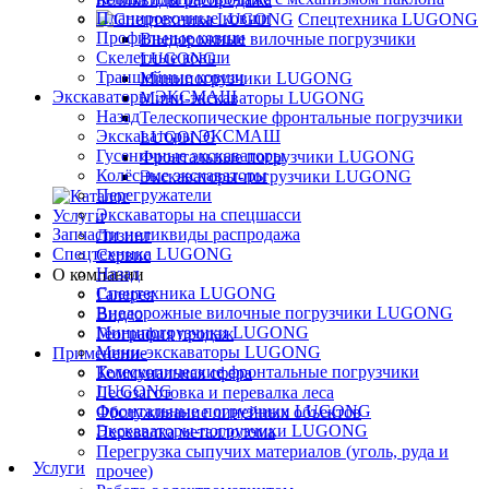
Планировочные ковши
Спецтехника LUGONG
Профильные ковши
Внедорожные вилочные погрузчики
Скелетные ковши
LUGONG
Траншейные ковши
Минипогрузчики LUGONG
Экскаваторы ЭКСМАШ
Мини-экскаваторы LUGONG
Назад
Телескопические фронтальные погрузчики
Экскаваторы ЭКСМАШ
LUGONG
Гусеничные экскаваторы
Фронтальные погрузчики LUGONG
Колёсные экскаваторы
Экскаваторы-погрузчики LUGONG
Перегружатели
Экскаваторы на спецшасси
Услуги
Запчасти неликвиды распродажа
Лизинг
Спецтехника LUGONG
Сервис
Назад
О компании
Спецтехника LUGONG
Галерея
Внедорожные вилочные погрузчики LUGONG
Видео
Минипогрузчики LUGONG
География продаж
Мини-экскаваторы LUGONG
Применение
Телескопические фронтальные погрузчики
Коммунальная сфера
LUGONG
Лесозаготовка и перевалка леса
Фронтальные погрузчики LUGONG
Обслуживание линейных объектов
Экскаваторы-погрузчики LUGONG
Перевалка металлолома
Перегрузка сыпучих материалов (уголь, руда и
Услуги
прочее)