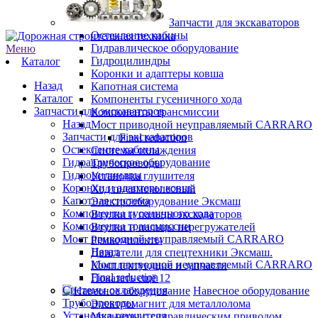
Запчасти для экскаваторов
Остекление кабины
Гидравлическое оборудование
Меню
Гидроцилиндры
Каталог
Коронки и адаптеры ковша
Назад
Капотная система
Каталог
Компоненты гусеничного хода
Запчасти для экскаваторов
Компоненты трансмиссии
Назад
Мост приводной неуправляемый CARRARO
Запчасти для экскаваторов
Final reduction
Остекление кабины
Системы охлаждения
Гидравлическое оборудование
Трубопроводы
Гидроцилиндры
Установка глушителя
Коронки и адаптеры ковша
Ход пневмоколесный
Капотная система
Электрооборудование Эксмаш
Компоненты гусеничного хода
Втулки и пальцы экскаваторов
Компоненты трансмиссии
Втулки и пальцы перегружателей
Мост приводной неуправляемый CARRARO
Ремкомплекты
Назад
Двигатели для спецтехники Эксмаш.
Мост приводной неуправляемый CARRARO
Комплектующие и запчасти
Final reduction
Показать ещё 12
Системы охлаждения
Навесное оборудование
Трубопроводы
Электромагнит для металлолома
Установка глушителя
Мульчеры с гидравлическим приводом