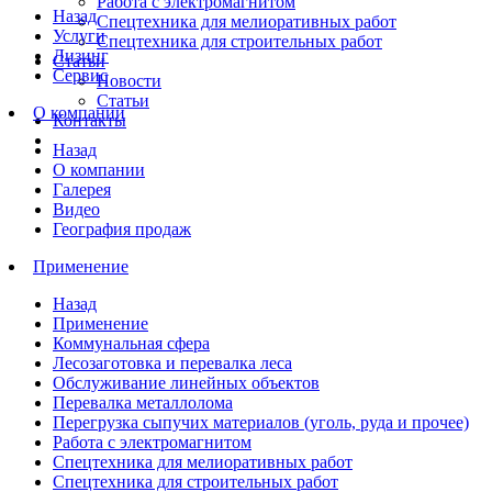
Работа с электромагнитом
Назад
Спецтехника для мелиоративных работ
Услуги
Спецтехника для строительных работ
Лизинг
Статьи
Сервис
Новости
Статьи
О компании
Контакты
Назад
О компании
Галерея
Видео
География продаж
Применение
Назад
Применение
Коммунальная сфера
Лесозаготовка и перевалка леса
Обслуживание линейных объектов
Перевалка металлолома
Перегрузка сыпучих материалов (уголь, руда и прочее)
Работа с электромагнитом
Спецтехника для мелиоративных работ
Спецтехника для строительных работ