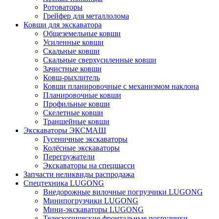
Ротоваторы
Грейфер для металлолома
Ковши для экскаватора
Общеземельные ковши
Усиленные ковши
Скальные ковши
Скальные сверхусиленные ковши
Зачистные ковши
Ковш-рыхлитель
Ковши планировочные с механизмом наклона
Планировочные ковши
Профильные ковши
Скелетные ковши
Траншейные ковши
Экскаваторы ЭКСМАШ
Гусеничные экскаваторы
Колёсные экскаваторы
Перегружатели
Экскаваторы на спецшасси
Запчасти неликвиды распродажа
Спецтехника LUGONG
Внедорожные вилочные погрузчики LUGONG
Минипогрузчики LUGONG
Мини-экскаваторы LUGONG
Телескопические фронтальные погрузчики