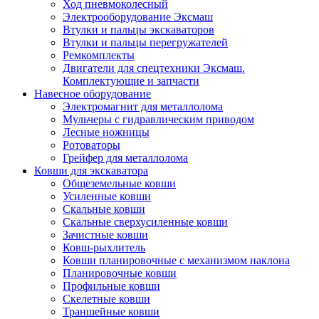
Ход пневмоколесный
Электрооборудование Эксмаш
Втулки и пальцы экскаваторов
Втулки и пальцы перегружателей
Ремкомплекты
Двигатели для спецтехники Эксмаш.
Комплектующие и запчасти
Навесное оборудование
Электромагнит для металлолома
Мульчеры с гидравлическим приводом
Лесные ножницы
Ротоваторы
Грейфер для металлолома
Ковши для экскаватора
Общеземельные ковши
Усиленные ковши
Скальные ковши
Скальные сверхусиленные ковши
Зачистные ковши
Ковш-рыхлитель
Ковши планировочные с механизмом наклона
Планировочные ковши
Профильные ковши
Скелетные ковши
Траншейные ковши