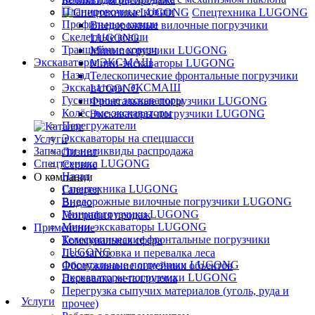
Планировочные ковши
Спецтехника LUGONG
Профильные ковши
Внедорожные вилочные погрузчики
Скелетные ковши
LUGONG
Траншейные ковши
Минипогрузчики LUGONG
Экскаваторы ЭКСМАШ
Мини-экскаваторы LUGONG
Назад
Телескопические фронтальные погрузчики
Экскаваторы ЭКСМАШ
LUGONG
Гусеничные экскаваторы
Фронтальные погрузчики LUGONG
Колёсные экскаваторы
Экскаваторы-погрузчики LUGONG
Перегружатели
Экскаваторы на спецшасси
Услуги
Запчасти неликвиды распродажа
Лизинг
Спецтехника LUGONG
Сервис
Назад
О компании
Спецтехника LUGONG
Галерея
Внедорожные вилочные погрузчики LUGONG
Видео
Минипогрузчики LUGONG
География продаж
Мини-экскаваторы LUGONG
Применение
Телескопические фронтальные погрузчики
Коммунальная сфера
LUGONG
Лесозаготовка и перевалка леса
Фронтальные погрузчики LUGONG
Обслуживание линейных объектов
Экскаваторы-погрузчики LUGONG
Перевалка металлолома
Перегрузка сыпучих материалов (уголь, руда и
Услуги
прочее)