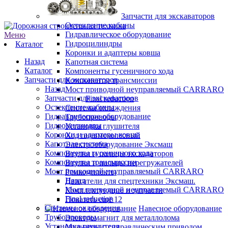
Запчасти для экскаваторов
Остекление кабины
Гидравлическое оборудование
Меню
Гидроцилиндры
Каталог
Коронки и адаптеры ковша
Назад
Капотная система
Каталог
Компоненты гусеничного хода
Запчасти для экскаваторов
Компоненты трансмиссии
Назад
Мост приводной неуправляемый CARRARO
Запчасти для экскаваторов
Final reduction
Остекление кабины
Системы охлаждения
Гидравлическое оборудование
Трубопроводы
Гидроцилиндры
Установка глушителя
Коронки и адаптеры ковша
Ход пневмоколесный
Капотная система
Электрооборудование Эксмаш
Компоненты гусеничного хода
Втулки и пальцы экскаваторов
Компоненты трансмиссии
Втулки и пальцы перегружателей
Мост приводной неуправляемый CARRARO
Ремкомплекты
Назад
Двигатели для спецтехники Эксмаш.
Мост приводной неуправляемый CARRARO
Комплектующие и запчасти
Final reduction
Показать ещё 12
Системы охлаждения
Навесное оборудование
Трубопроводы
Электромагнит для металлолома
Установка глушителя
Мульчеры с гидравлическим приводом