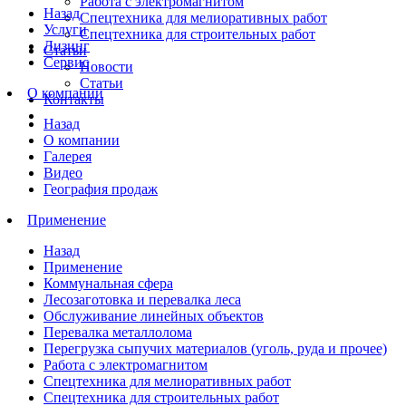
Работа с электромагнитом
Назад
Спецтехника для мелиоративных работ
Услуги
Спецтехника для строительных работ
Лизинг
Статьи
Сервис
Новости
Статьи
О компании
Контакты
Назад
О компании
Галерея
Видео
География продаж
Применение
Назад
Применение
Коммунальная сфера
Лесозаготовка и перевалка леса
Обслуживание линейных объектов
Перевалка металлолома
Перегрузка сыпучих материалов (уголь, руда и прочее)
Работа с электромагнитом
Спецтехника для мелиоративных работ
Спецтехника для строительных работ