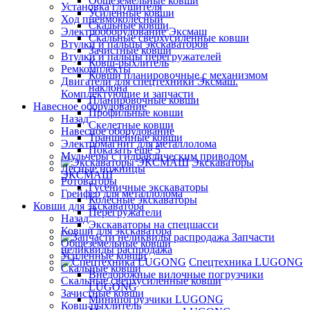
Общеземельные ковши
Установка глушителя
Усиленные ковши
Ход пневмоколесный
Скальные ковши
Электрооборудование Эксмаш
Скальные сверхусиленные ковши
Втулки и пальцы экскаваторов
Зачистные ковши
Втулки и пальцы перегружателей
Ковш-рыхлитель
Ремкомплекты
Ковши планировочные с механизмом
Двигатели для спецтехники Эксмаш.
наклона
Комплектующие и запчасти
Планировочные ковши
Навесное оборудование
Профильные ковши
Назад
Скелетные ковши
Навесное оборудование
Траншейные ковши
Электромагнит для металлолома
Показать ещё 5
Мульчеры с гидравлическим приводом
Экскаваторы
Лесные ножницы
ЭКСМАШ
Ротоваторы
Гусеничные экскаваторы
Грейфер для металлолома
Колёсные экскаваторы
Ковши для экскаватора
Перегружатели
Назад
Экскаваторы на спецшасси
Ковши для экскаватора
Запчасти
Общеземельные ковши
неликвиды распродажа
Усиленные ковши
Спецтехника LUGONG
Скальные ковши
Внедорожные вилочные погрузчики
Скальные сверхусиленные ковши
LUGONG
Зачистные ковши
Минипогрузчики LUGONG
Ковш-рыхлитель