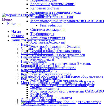
Коронки и адаптеры ковша
Капотная система
Компоненты гусеничного хода
Компоненты трансмиссии
Меню
Мост приводной неуправляемый CARRARO
Каталог
Final reduction
Системы охлаждения
Назад
Трубопроводы
Каталог
Установка глушителя
Запчасти для экскаваторов
Ход пневмоколесный
Назад
Электрооборудование Эксмаш
Запчасти для экскаваторов
Втулки и пальцы экскаваторов
Остекление кабины
Втулки и пальцы перегружателей
Гидравлическое оборудование
Ремкомплекты
Гидроцилиндры
Двигатели для спецтехники Эксмаш.
Коронки и адаптеры ковша
Комплектующие и запчасти
Капотная система
Показать ещё 12
Компоненты гусеничного хода
Навесное оборудование
Компоненты трансмиссии
Электромагнит для металлолома
Мост приводной неуправляемый CARRARO
Мульчеры с гидравлическим приводом
Назад
Лесные ножницы
Мост приводной неуправляемый CARRARO
Ротоваторы
Final reduction
Грейфер для металлолома
Системы охлаждения
Ковши для экскаватора
Трубопроводы