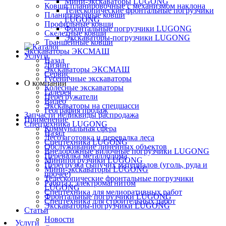
Мини-экскаваторы LUGONG
Ковши планировочные с механизмом наклона
Телескопические фронтальные погрузчики
Планировочные ковши
LUGONG
Профильные ковши
Фронтальные погрузчики LUGONG
Скелетные ковши
Экскаваторы-погрузчики LUGONG
Траншейные ковши
Экскаваторы ЭКСМАШ
Услуги
Назад
Лизинг
Экскаваторы ЭКСМАШ
Сервис
Гусеничные экскаваторы
О компании
Колёсные экскаваторы
Галерея
Перегружатели
Видео
Экскаваторы на спецшасси
География продаж
Запчасти неликвиды распродажа
Применение
Спецтехника LUGONG
Коммунальная сфера
Назад
Лесозаготовка и перевалка леса
Спецтехника LUGONG
Обслуживание линейных объектов
Внедорожные вилочные погрузчики LUGONG
Перевалка металлолома
Минипогрузчики LUGONG
Перегрузка сыпучих материалов (уголь, руда и
Мини-экскаваторы LUGONG
прочее)
Телескопические фронтальные погрузчики
Работа с электромагнитом
LUGONG
Спецтехника для мелиоративных работ
Фронтальные погрузчики LUGONG
Спецтехника для строительных работ
Экскаваторы-погрузчики LUGONG
Статьи
Новости
Услуги