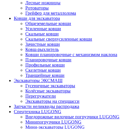
Лесные ножницы
Ротоваторы
Грейфер для металлолома
Ковши для экскаватора
Общеземельные ковши
Усиленные ковши
Скальные ковши
Скальные сверхусиленные ковши
Зачистные ковши
Ковш-рыхлитель
Ковши планировочные с механизмом наклона
Планировочные ковши
Профильные ковши
Скелетные ковши
Траншейные ковши
Экскаваторы ЭКСМАШ
Гусеничные экскаваторы
Колёсные экскаваторы
Перегружатели
Экскаваторы на спецшасси
Запчасти неликвиды распродажа
Спецтехника LUGONG
Внедорожные вилочные погрузчики LUGONG
Минипогрузчики LUGONG
Мини-экскаваторы LUGONG