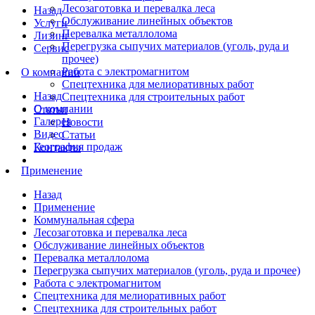
Лесозаготовка и перевалка леса
Назад
Обслуживание линейных объектов
Услуги
Перевалка металлолома
Лизинг
Перегрузка сыпучих материалов (уголь, руда и
Сервис
прочее)
Работа с электромагнитом
О компании
Спецтехника для мелиоративных работ
Назад
Спецтехника для строительных работ
О компании
Статьи
Галерея
Новости
Видео
Статьи
География продаж
Контакты
Применение
Назад
Применение
Коммунальная сфера
Лесозаготовка и перевалка леса
Обслуживание линейных объектов
Перевалка металлолома
Перегрузка сыпучих материалов (уголь, руда и прочее)
Работа с электромагнитом
Спецтехника для мелиоративных работ
Спецтехника для строительных работ