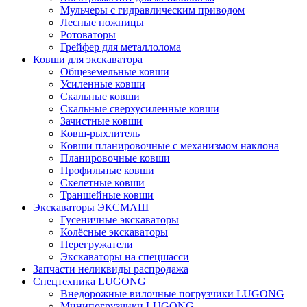
Мульчеры с гидравлическим приводом
Лесные ножницы
Ротоваторы
Грейфер для металлолома
Ковши для экскаватора
Общеземельные ковши
Усиленные ковши
Скальные ковши
Скальные сверхусиленные ковши
Зачистные ковши
Ковш-рыхлитель
Ковши планировочные с механизмом наклона
Планировочные ковши
Профильные ковши
Скелетные ковши
Траншейные ковши
Экскаваторы ЭКСМАШ
Гусеничные экскаваторы
Колёсные экскаваторы
Перегружатели
Экскаваторы на спецшасси
Запчасти неликвиды распродажа
Спецтехника LUGONG
Внедорожные вилочные погрузчики LUGONG
Минипогрузчики LUGONG