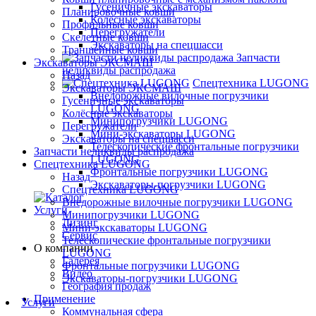
Гусеничные экскаваторы
Планировочные ковши
Колёсные экскаваторы
Профильные ковши
Перегружатели
Скелетные ковши
Экскаваторы на спецшасси
Траншейные ковши
Запчасти
Экскаваторы ЭКСМАШ
неликвиды распродажа
Назад
Спецтехника LUGONG
Экскаваторы ЭКСМАШ
Внедорожные вилочные погрузчики
Гусеничные экскаваторы
LUGONG
Колёсные экскаваторы
Минипогрузчики LUGONG
Перегружатели
Мини-экскаваторы LUGONG
Экскаваторы на спецшасси
Телескопические фронтальные погрузчики
Запчасти неликвиды распродажа
LUGONG
Спецтехника LUGONG
Фронтальные погрузчики LUGONG
Назад
Экскаваторы-погрузчики LUGONG
Спецтехника LUGONG
Внедорожные вилочные погрузчики LUGONG
Услуги
Минипогрузчики LUGONG
Лизинг
Мини-экскаваторы LUGONG
Сервис
Телескопические фронтальные погрузчики
О компании
LUGONG
Галерея
Фронтальные погрузчики LUGONG
Видео
Экскаваторы-погрузчики LUGONG
География продаж
Применение
Услуги
Коммунальная сфера