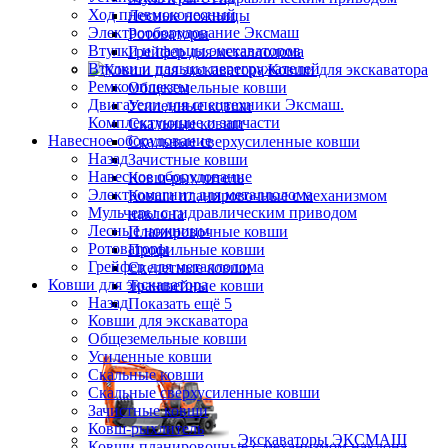
Ход пневмоколесный
Лесные ножницы
Электрооборудование Эксмаш
Ротоваторы
Втулки и пальцы экскаваторов
Грейфер для металлолома
Втулки и пальцы перегружателей
Ковши для экскаватора
Ремкомплекты
Общеземельные ковши
Двигатели для спецтехники Эксмаш.
Усиленные ковши
Комплектующие и запчасти
Скальные ковши
Навесное оборудование
Скальные сверхусиленные ковши
Назад
Зачистные ковши
Навесное оборудование
Ковш-рыхлитель
Электромагнит для металлолома
Ковши планировочные с механизмом
Мульчеры с гидравлическим приводом
наклона
Лесные ножницы
Планировочные ковши
Ротоваторы
Профильные ковши
Грейфер для металлолома
Скелетные ковши
Ковши для экскаватора
Траншейные ковши
Назад
Показать ещё 5
Ковши для экскаватора
Общеземельные ковши
Усиленные ковши
Скальные ковши
Скальные сверхусиленные ковши
Зачистные ковши
Ковш-рыхлитель
Экскаваторы ЭКСМАШ
Ковши планировочные с механизмом наклона