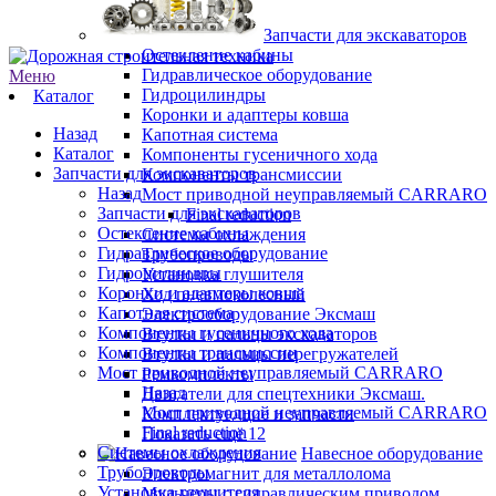
Запчасти для экскаваторов
Остекление кабины
Гидравлическое оборудование
Меню
Гидроцилиндры
Каталог
Коронки и адаптеры ковша
Назад
Капотная система
Каталог
Компоненты гусеничного хода
Запчасти для экскаваторов
Компоненты трансмиссии
Назад
Мост приводной неуправляемый CARRARO
Запчасти для экскаваторов
Final reduction
Остекление кабины
Системы охлаждения
Гидравлическое оборудование
Трубопроводы
Гидроцилиндры
Установка глушителя
Коронки и адаптеры ковша
Ход пневмоколесный
Капотная система
Электрооборудование Эксмаш
Компоненты гусеничного хода
Втулки и пальцы экскаваторов
Компоненты трансмиссии
Втулки и пальцы перегружателей
Мост приводной неуправляемый CARRARO
Ремкомплекты
Назад
Двигатели для спецтехники Эксмаш.
Мост приводной неуправляемый CARRARO
Комплектующие и запчасти
Final reduction
Показать ещё 12
Системы охлаждения
Навесное оборудование
Трубопроводы
Электромагнит для металлолома
Установка глушителя
Мульчеры с гидравлическим приводом