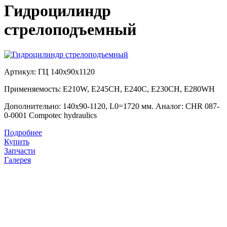
Гидроцилиндр
стрелоподъемный
Артикул: ГЦ 140х90х1120
Применяемость: E210W, E245CH, E240C, E230CH, E280WH
Дополнительно: 140х90-1120, L0=1720 мм. Аналог: CHR 087-
0-0001 Compotec hydraulics
Подробнее
Цена:
Купить
Цена по запросу
Запчасти
Галерея