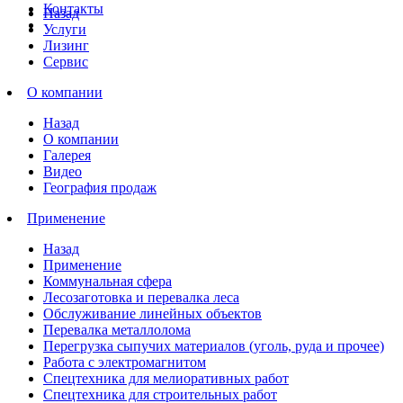
Контакты
Назад
Услуги
Лизинг
Сервис
О компании
Назад
О компании
Галерея
Видео
География продаж
Применение
Назад
Применение
Коммунальная сфера
Лесозаготовка и перевалка леса
Обслуживание линейных объектов
Перевалка металлолома
Перегрузка сыпучих материалов (уголь, руда и прочее)
Работа с электромагнитом
Спецтехника для мелиоративных работ
Спецтехника для строительных работ