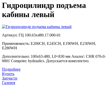
Гидроцилиндр подъема
кабины левый
Артикул: ГЦ 100.63х480.17.000-01
Применяемость: E200CH, E245CH, E190WH, E230WH,
E280WH
Дополнительно: 100x63-480, L0=830 мм Аналог: CHR 076-0-
0001 Compotec hydraulics. Допускается комплектно.
Подробнее
Цена:
Купить
Цена по запросу
Запчасти
Галерея