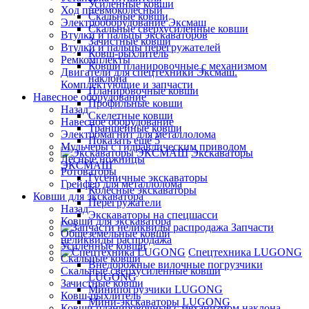
Усиленные ковши
Ход пневмоколесный
Скальные ковши
Электрооборудование Эксмаш
Скальные сверхусиленные ковши
Втулки и пальцы экскаваторов
Зачистные ковши
Втулки и пальцы перегружателей
Ковш-рыхлитель
Ремкомплекты
Ковши планировочные с механизмом
Двигатели для спецтехники Эксмаш.
наклона
Комплектующие и запчасти
Планировочные ковши
Навесное оборудование
Профильные ковши
Назад
Скелетные ковши
Навесное оборудование
Траншейные ковши
Электромагнит для металлолома
Показать ещё 5
Мульчеры с гидравлическим приводом
Экскаваторы
Лесные ножницы
ЭКСМАШ
Ротоваторы
Гусеничные экскаваторы
Грейфер для металлолома
Колёсные экскаваторы
Ковши для экскаватора
Перегружатели
Назад
Экскаваторы на спецшасси
Ковши для экскаватора
Запчасти
Общеземельные ковши
неликвиды распродажа
Усиленные ковши
Спецтехника LUGONG
Скальные ковши
Внедорожные вилочные погрузчики
Скальные сверхусиленные ковши
LUGONG
Зачистные ковши
Минипогрузчики LUGONG
Ковш-рыхлитель
Мини-экскаваторы LUGONG
Ковши планировочные с механизмом наклона