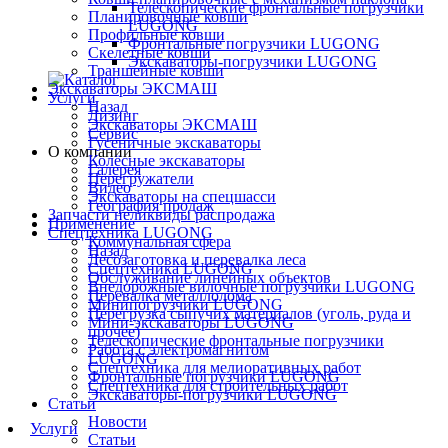
Телескопические фронтальные погрузчики
Планировочные ковши
LUGONG
Профильные ковши
Фронтальные погрузчики LUGONG
Скелетные ковши
Экскаваторы-погрузчики LUGONG
Траншейные ковши
Экскаваторы ЭКСМАШ
Услуги
Назад
Лизинг
Экскаваторы ЭКСМАШ
Сервис
Гусеничные экскаваторы
О компании
Колёсные экскаваторы
Галерея
Перегружатели
Видео
Экскаваторы на спецшасси
География продаж
Запчасти неликвиды распродажа
Применение
Спецтехника LUGONG
Коммунальная сфера
Назад
Лесозаготовка и перевалка леса
Спецтехника LUGONG
Обслуживание линейных объектов
Внедорожные вилочные погрузчики LUGONG
Перевалка металлолома
Минипогрузчики LUGONG
Перегрузка сыпучих материалов (уголь, руда и
Мини-экскаваторы LUGONG
прочее)
Телескопические фронтальные погрузчики
Работа с электромагнитом
LUGONG
Спецтехника для мелиоративных работ
Фронтальные погрузчики LUGONG
Спецтехника для строительных работ
Экскаваторы-погрузчики LUGONG
Статьи
Новости
Услуги
Статьи