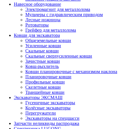
Навесное оборудование
Электромагнит для металлолома
Мульчеры с гидравлическим приводом
Лесные ножницы
Ротоваторы
Грейфер для металлолома
Ковши для экскаватора
Общеземельные ковши
Усиленные ковши
Скальные ковши
Скальные сверхусиленные ковши
Зачистные ковши
Ковш-рыхлитель
Ковши планировочные с механизмом наклона
Планировочные ковши
Профильные ковши
Скелетные ковши
Траншейные ковши
Экскаваторы ЭКСМАШ
Гусеничные экскаваторы
Колёсные экскаваторы
Перегружатели
Экскаваторы на спецшасси
Запчасти неликвиды распродажа
Спецтехника LUGONG