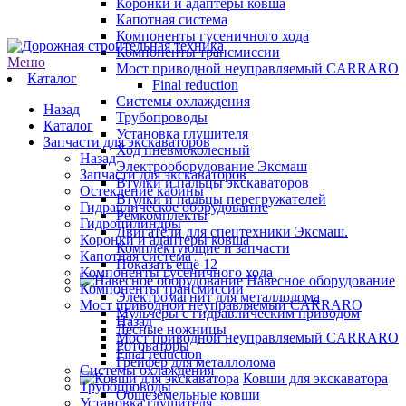
Коронки и адаптеры ковша
Капотная система
Компоненты гусеничного хода
Компоненты трансмиссии
Меню
Мост приводной неуправляемый CARRARO
Каталог
Final reduction
Системы охлаждения
Назад
Трубопроводы
Каталог
Установка глушителя
Запчасти для экскаваторов
Ход пневмоколесный
Назад
Электрооборудование Эксмаш
Запчасти для экскаваторов
Втулки и пальцы экскаваторов
Остекление кабины
Втулки и пальцы перегружателей
Гидравлическое оборудование
Ремкомплекты
Гидроцилиндры
Двигатели для спецтехники Эксмаш.
Коронки и адаптеры ковша
Комплектующие и запчасти
Капотная система
Показать ещё 12
Компоненты гусеничного хода
Навесное оборудование
Компоненты трансмиссии
Электромагнит для металлолома
Мост приводной неуправляемый CARRARO
Мульчеры с гидравлическим приводом
Назад
Лесные ножницы
Мост приводной неуправляемый CARRARO
Ротоваторы
Final reduction
Грейфер для металлолома
Системы охлаждения
Ковши для экскаватора
Трубопроводы
Общеземельные ковши
Установка глушителя