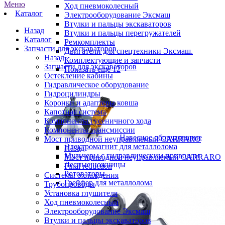
Меню
Ход пневмоколесный
Каталог
Электрооборудование Эксмаш
Втулки и пальцы экскаваторов
Назад
Втулки и пальцы перегружателей
Каталог
Ремкомплекты
Запчасти для экскаваторов
Двигатели для спецтехники Эксмаш.
Назад
Комплектующие и запчасти
Запчасти для экскаваторов
Показать ещё 12
Остекление кабины
Гидравлическое оборудование
Гидроцилиндры
Коронки и адаптеры ковша
Капотная система
Компоненты гусеничного хода
Компоненты трансмиссии
Навесное оборудование
Мост приводной неуправляемый CARRARO
Электромагнит для металлолома
Назад
Мульчеры с гидравлическим приводом
Мост приводной неуправляемый CARRARO
Лесные ножницы
Final reduction
Ротоваторы
Системы охлаждения
Грейфер для металлолома
Трубопроводы
Установка глушителя
Ход пневмоколесный
Электрооборудование Эксмаш
Втулки и пальцы экскаваторов