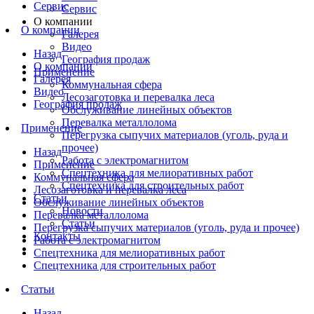
Сервис
Сервис
О компании
О компании
Галерея
Видео
Назад
География продаж
О компании
Применение
Галерея
Коммунальная сфера
Видео
Лесозаготовка и перевалка леса
География продаж
Обслуживание линейных объектов
Перевалка металлолома
Применение
Перегрузка сыпучих материалов (уголь, руда и
прочее)
Назад
Работа с электромагнитом
Применение
Спецтехника для мелиоративных работ
Коммунальная сфера
Спецтехника для строительных работ
Лесозаготовка и перевалка леса
Статьи
Обслуживание линейных объектов
Новости
Перевалка металлолома
Статьи
Перегрузка сыпучих материалов (уголь, руда и прочее)
Контакты
Работа с электромагнитом
Спецтехника для мелиоративных работ
Спецтехника для строительных работ
Статьи
Назад