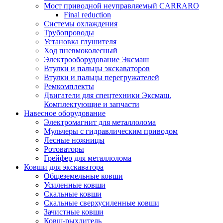
Мост приводной неуправляемый CARRARO
Final reduction
Системы охлаждения
Трубопроводы
Установка глушителя
Ход пневмоколесный
Электрооборудование Эксмаш
Втулки и пальцы экскаваторов
Втулки и пальцы перегружателей
Ремкомплекты
Двигатели для спецтехники Эксмаш.
Комплектующие и запчасти
Навесное оборудование
Электромагнит для металлолома
Мульчеры с гидравлическим приводом
Лесные ножницы
Ротоваторы
Грейфер для металлолома
Ковши для экскаватора
Общеземельные ковши
Усиленные ковши
Скальные ковши
Скальные сверхусиленные ковши
Зачистные ковши
Ковш-рыхлитель