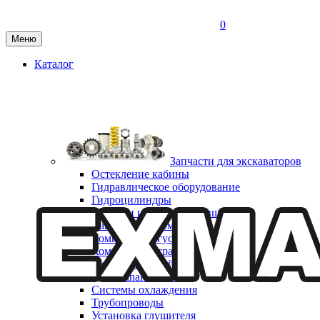
0
Меню
Каталог
Запчасти для экскаваторов
Остекление кабины
Гидравлическое оборудование
Гидроцилиндры
Коронки и адаптеры ковша
Капотная система
Компоненты гусеничного хода
Компоненты трансмиссии
Мост приводной неуправляемый CARRARO
Final reduction
Системы охлаждения
Трубопроводы
Установка глушителя