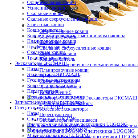
Общеземельные ковши
Усиленные ковши
Скальные ковши
Скальные сверхусиленные ковши
Зачистные ковши
Ковш-рыхлитель
Общеземельные ковши
Ковши планировочные с механизмом наклона
Усиленные ковши
Планировочные ковши
Скальные ковши
Профильные ковши
Скальные сверхусиленные ковши
Скелетные ковши
Зачистные ковши
Траншейные ковши
Ковш-рыхлитель
Экскаваторы ЭКСМАШ
Ковши планировочные с механизмом наклона
Назад
Планировочные ковши
Экскаваторы ЭКСМАШ
Профильные ковши
Гусеничные экскаваторы
Скелетные ковши
Колёсные экскаваторы
Траншейные ковши
Перегружатели
Показать ещё 5
Экскаваторы на спецшасси
Экскаваторы ЭКСМАШ
Запчасти неликвиды распродажа
Гусеничные экскаваторы
Спецтехника LUGONG
Колёсные экскаваторы
Назад
Перегружатели
Спецтехника LUGONG
Экскаваторы на спецшасси
Внедорожные вилочные погрузчики LUGONG
Запчасти нелик
Минипогрузчики LUGONG
Спецтехника LUGONG
Мини-экскаваторы LUGONG
Внедорожные вилочные погрузчики LUGON