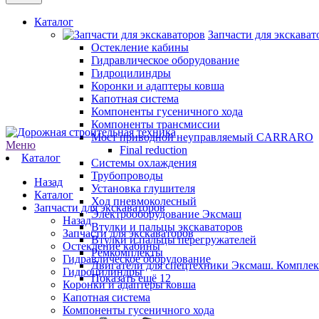
Каталог
Запчасти для экскават
Остекление кабины
Гидравлическое оборудование
Гидроцилиндры
Коронки и адаптеры ковша
Капотная система
Компоненты гусеничного хода
Компоненты трансмиссии
Мост приводной неуправляемый CARRARO
Меню
Final reduction
Каталог
Системы охлаждения
Трубопроводы
Назад
Установка глушителя
Каталог
Ход пневмоколесный
Запчасти для экскаваторов
Электрооборудование Эксмаш
Назад
Втулки и пальцы экскаваторов
Запчасти для экскаваторов
Втулки и пальцы перегружателей
Остекление кабины
Ремкомплекты
Гидравлическое оборудование
Двигатели для спецтехники Эксмаш. Комплек
Гидроцилиндры
Показать ещё 12
Коронки и адаптеры ковша
Капотная система
Компоненты гусеничного хода