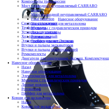
Компоненты трансмиссии
Мост приводной неуправляемый CARRARO
Назад
Мост приводной неуправляемый CARRARO
Final reduction
Навесное оборудование
Системы охлаждения
Электромагнит для металлолома
Трубопроводы
Мульчеры с гидравлическим приводом
Установка глушителя
Лесные ножницы
Ход пневмоколесный
Ротоваторы
Электрооборудование Эксмаш
Грейфер для металлолома
Втулки и пальцы экскаваторов
Втулки и пальцы перегружателей
Ремкомплекты
Двигатели для спецтехники Эксмаш. Комплектующи
Навесное оборудование
Назад
Навесное оборудование
Электромагнит для металлолома
Мульчеры с гидравлическим приводом
Лесные ножницы
Ротоваторы
Грейфер для металлолома
Ковши для экскаватора
Назад
Ковши для экскаватора