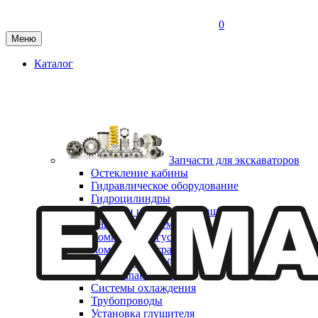
0
Меню
Каталог
Запчасти для экскаваторов
Остекление кабины
Гидравлическое оборудование
Гидроцилиндры
Коронки и адаптеры ковша
Капотная система
Компоненты гусеничного хода
Компоненты трансмиссии
Мост приводной неуправляемый CARRARO
Final reduction
Системы охлаждения
Трубопроводы
Установка глушителя