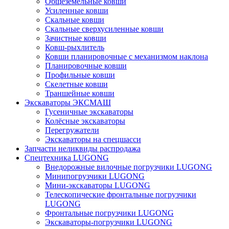
Общеземельные ковши
Усиленные ковши
Скальные ковши
Скальные сверхусиленные ковши
Зачистные ковши
Ковш-рыхлитель
Ковши планировочные с механизмом наклона
Планировочные ковши
Профильные ковши
Скелетные ковши
Траншейные ковши
Экскаваторы ЭКСМАШ
Гусеничные экскаваторы
Колёсные экскаваторы
Перегружатели
Экскаваторы на спецшасси
Запчасти неликвиды распродажа
Спецтехника LUGONG
Внедорожные вилочные погрузчики LUGONG
Минипогрузчики LUGONG
Мини-экскаваторы LUGONG
Телескопические фронтальные погрузчики
LUGONG
Фронтальные погрузчики LUGONG
Экскаваторы-погрузчики LUGONG