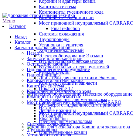
Коронки и адаптеры ковша
Капотная система
Компоненты гусеничного хода
Компоненты трансмиссии
Меню
Мост приводной неуправляемый CARRARO
Каталог
Final reduction
Системы охлаждения
Назад
Трубопроводы
Каталог
Установка глушителя
Запчасти для экскаваторов
Ход пневмоколесный
Назад
Электрооборудование Эксмаш
Запчасти для экскаваторов
Втулки и пальцы экскаваторов
Остекление кабины
Втулки и пальцы перегружателей
Гидравлическое оборудование
Ремкомплекты
Гидроцилиндры
Двигатели для спецтехники Эксмаш.
Коронки и адаптеры ковша
Комплектующие и запчасти
Капотная система
Показать ещё 12
Компоненты гусеничного хода
Навесное оборудование
Компоненты трансмиссии
Электромагнит для металлолома
Мост приводной неуправляемый CARRARO
Мульчеры с гидравлическим приводом
Назад
Лесные ножницы
Мост приводной неуправляемый CARRARO
Ротоваторы
Final reduction
Грейфер для металлолома
Системы охлаждения
Ковши для экскаватора
Трубопроводы
Общеземельные ковши
Установка глушителя