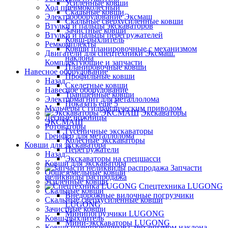
Усиленные ковши
Ход пневмоколесный
Скальные ковши
Электрооборудование Эксмаш
Скальные сверхусиленные ковши
Втулки и пальцы экскаваторов
Зачистные ковши
Втулки и пальцы перегружателей
Ковш-рыхлитель
Ремкомплекты
Ковши планировочные с механизмом
Двигатели для спецтехники Эксмаш.
наклона
Комплектующие и запчасти
Планировочные ковши
Навесное оборудование
Профильные ковши
Назад
Скелетные ковши
Навесное оборудование
Траншейные ковши
Электромагнит для металлолома
Показать ещё 5
Мульчеры с гидравлическим приводом
Экскаваторы
Лесные ножницы
ЭКСМАШ
Ротоваторы
Гусеничные экскаваторы
Грейфер для металлолома
Колёсные экскаваторы
Ковши для экскаватора
Перегружатели
Назад
Экскаваторы на спецшасси
Ковши для экскаватора
Запчасти
Общеземельные ковши
неликвиды распродажа
Усиленные ковши
Спецтехника LUGONG
Скальные ковши
Внедорожные вилочные погрузчики
Скальные сверхусиленные ковши
LUGONG
Зачистные ковши
Минипогрузчики LUGONG
Ковш-рыхлитель
Мини-экскаваторы LUGONG
Ковши планировочные с механизмом наклона