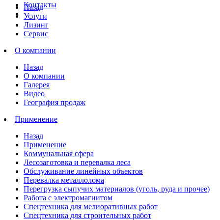
Контакты
Назад
Услуги
Лизинг
Сервис
О компании
Назад
О компании
Галерея
Видео
География продаж
Применение
Назад
Применение
Коммунальная сфера
Лесозаготовка и перевалка леса
Обслуживание линейных объектов
Перевалка металлолома
Перегрузка сыпучих материалов (уголь, руда и прочее)
Работа с электромагнитом
Спецтехника для мелиоративных работ
Спецтехника для строительных работ