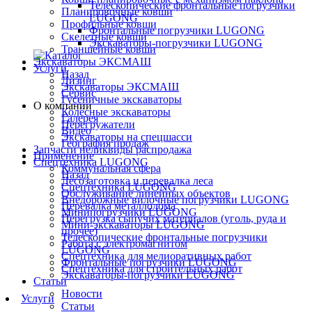
Телескопические фронтальные погрузчики
Планировочные ковши
LUGONG
Профильные ковши
Фронтальные погрузчики LUGONG
Скелетные ковши
Экскаваторы-погрузчики LUGONG
Траншейные ковши
Экскаваторы ЭКСМАШ
Услуги
Назад
Лизинг
Экскаваторы ЭКСМАШ
Сервис
Гусеничные экскаваторы
О компании
Колёсные экскаваторы
Галерея
Перегружатели
Видео
Экскаваторы на спецшасси
География продаж
Запчасти неликвиды распродажа
Применение
Спецтехника LUGONG
Коммунальная сфера
Назад
Лесозаготовка и перевалка леса
Спецтехника LUGONG
Обслуживание линейных объектов
Внедорожные вилочные погрузчики LUGONG
Перевалка металлолома
Минипогрузчики LUGONG
Перегрузка сыпучих материалов (уголь, руда и
Мини-экскаваторы LUGONG
прочее)
Телескопические фронтальные погрузчики
Работа с электромагнитом
LUGONG
Спецтехника для мелиоративных работ
Фронтальные погрузчики LUGONG
Спецтехника для строительных работ
Экскаваторы-погрузчики LUGONG
Статьи
Новости
Услуги
Статьи