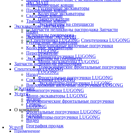
ЭКСМАШ
Планировочные ковши
Гусеничные экскаваторы
Профильные ковши
Колёсные экскаваторы
Скелетные ковши
Перегружатели
Траншейные ковши
Экскаваторы на спецшасси
Экскаваторы ЭКСМАШ
Запчасти
Назад
неликвиды распродажа
Экскаваторы ЭКСМАШ
Спецтехника LUGONG
Гусеничные экскаваторы
Внедорожные вилочные погрузчики
Колёсные экскаваторы
LUGONG
Перегружатели
Минипогрузчики LUGONG
Экскаваторы на спецшасси
Мини-экскаваторы LUGONG
Запчасти неликвиды распродажа
Телескопические фронтальные погрузчики
Спецтехника LUGONG
LUGONG
Назад
Фронтальные погрузчики LUGONG
Спецтехника LUGONG
Экскаваторы-погрузчики LUGONG
Внедорожные вилочные погрузчики LUGONG
Минипогрузчики LUGONG
Услуги
Мини-экскаваторы LUGONG
Лизинг
Телескопические фронтальные погрузчики
Сервис
LUGONG
О компании
Фронтальные погрузчики LUGONG
Галерея
Экскаваторы-погрузчики LUGONG
Видео
География продаж
Услуги
Применение