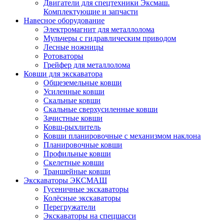
Двигатели для спецтехники Эксмаш.
Комплектующие и запчасти
Навесное оборудование
Электромагнит для металлолома
Мульчеры с гидравлическим приводом
Лесные ножницы
Ротоваторы
Грейфер для металлолома
Ковши для экскаватора
Общеземельные ковши
Усиленные ковши
Скальные ковши
Скальные сверхусиленные ковши
Зачистные ковши
Ковш-рыхлитель
Ковши планировочные с механизмом наклона
Планировочные ковши
Профильные ковши
Скелетные ковши
Траншейные ковши
Экскаваторы ЭКСМАШ
Гусеничные экскаваторы
Колёсные экскаваторы
Перегружатели
Экскаваторы на спецшасси