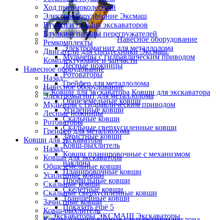
Ход пневмоколесный
Электрооборудование Эксмаш
Втулки и пальцы экскаваторов
Втулки и пальцы перегружателей
Навесное оборудование
Ремкомплекты
Электромагнит для металлолома
Двигатели для спецтехники Эксмаш.
Мульчеры с гидравлическим приводом
Комплектующие и запчасти
Лесные ножницы
Навесное оборудование
Ротоваторы
Назад
Грейфер для металлолома
Навесное оборудование
Ковши для экскаватора
Электромагнит для металлолома
Общеземельные ковши
Мульчеры с гидравлическим приводом
Усиленные ковши
Лесные ножницы
Скальные ковши
Ротоваторы
Скальные сверхусиленные ковши
Грейфер для металлолома
Зачистные ковши
Ковши для экскаватора
Ковш-рыхлитель
Назад
Ковши планировочные с механизмом
Ковши для экскаватора
наклона
Общеземельные ковши
Планировочные ковши
Усиленные ковши
Профильные ковши
Скальные ковши
Скелетные ковши
Скальные сверхусиленные ковши
Траншейные ковши
Зачистные ковши
Показать ещё 5
Ковш-рыхлитель
Экскаваторы
Ковши планировочные с механизмом наклона