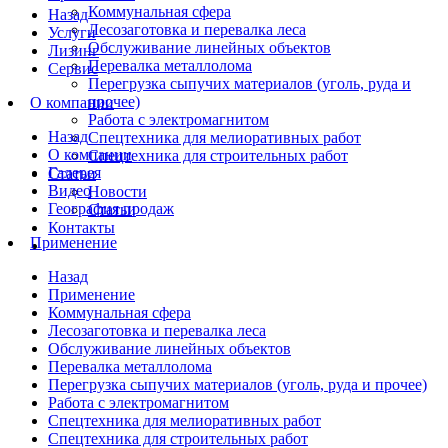
Коммунальная сфера
Назад
Лесозаготовка и перевалка леса
Услуги
Обслуживание линейных объектов
Лизинг
Перевалка металлолома
Сервис
Перегрузка сыпучих материалов (уголь, руда и
прочее)
О компании
Работа с электромагнитом
Назад
Спецтехника для мелиоративных работ
О компании
Спецтехника для строительных работ
Галерея
Статьи
Видео
Новости
География продаж
Статьи
Контакты
Применение
Назад
Применение
Коммунальная сфера
Лесозаготовка и перевалка леса
Обслуживание линейных объектов
Перевалка металлолома
Перегрузка сыпучих материалов (уголь, руда и прочее)
Работа с электромагнитом
Спецтехника для мелиоративных работ
Спецтехника для строительных работ