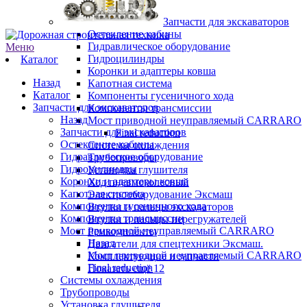
Запчасти для экскаваторов
Остекление кабины
Гидравлическое оборудование
Меню
Гидроцилиндры
Каталог
Коронки и адаптеры ковша
Назад
Капотная система
Каталог
Компоненты гусеничного хода
Запчасти для экскаваторов
Компоненты трансмиссии
Назад
Мост приводной неуправляемый CARRARO
Запчасти для экскаваторов
Final reduction
Остекление кабины
Системы охлаждения
Гидравлическое оборудование
Трубопроводы
Гидроцилиндры
Установка глушителя
Коронки и адаптеры ковша
Ход пневмоколесный
Капотная система
Электрооборудование Эксмаш
Компоненты гусеничного хода
Втулки и пальцы экскаваторов
Компоненты трансмиссии
Втулки и пальцы перегружателей
Мост приводной неуправляемый CARRARO
Ремкомплекты
Назад
Двигатели для спецтехники Эксмаш.
Мост приводной неуправляемый CARRARO
Комплектующие и запчасти
Final reduction
Показать ещё 12
Системы охлаждения
Трубопроводы
Установка глушителя