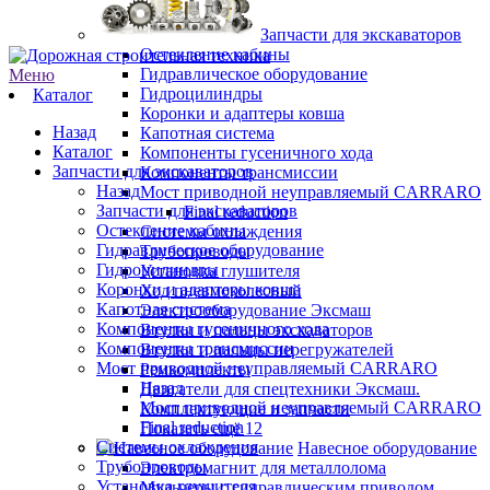
Запчасти для экскаваторов
Остекление кабины
Гидравлическое оборудование
Меню
Гидроцилиндры
Каталог
Коронки и адаптеры ковша
Назад
Капотная система
Каталог
Компоненты гусеничного хода
Запчасти для экскаваторов
Компоненты трансмиссии
Назад
Мост приводной неуправляемый CARRARO
Запчасти для экскаваторов
Final reduction
Остекление кабины
Системы охлаждения
Гидравлическое оборудование
Трубопроводы
Гидроцилиндры
Установка глушителя
Коронки и адаптеры ковша
Ход пневмоколесный
Капотная система
Электрооборудование Эксмаш
Компоненты гусеничного хода
Втулки и пальцы экскаваторов
Компоненты трансмиссии
Втулки и пальцы перегружателей
Мост приводной неуправляемый CARRARO
Ремкомплекты
Назад
Двигатели для спецтехники Эксмаш.
Мост приводной неуправляемый CARRARO
Комплектующие и запчасти
Final reduction
Показать ещё 12
Системы охлаждения
Навесное оборудование
Трубопроводы
Электромагнит для металлолома
Установка глушителя
Мульчеры с гидравлическим приводом