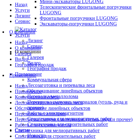
Мини-экскаваторы LUGONG
Назад
Телескопические фронтальные погрузчики
Услуги
LUGONG
Лизинг
Фронтальные погрузчики LUGONG
Сервис
Экскаваторы-погрузчики LUGONG
О компании
Услуги
Лизинг
Назад
Сервис
О компании
О компании
Галерея
Галерея
Видео
Видео
География продаж
География продаж
Применение
Применение
Коммунальная сфера
Лесозаготовка и перевалка леса
Назад
Обслуживание линейных объектов
Применение
Перевалка металлолома
Коммунальная сфера
Перегрузка сыпучих материалов (уголь, руда и
Лесозаготовка и перевалка леса
прочее)
Обслуживание линейных объектов
Работа с электромагнитом
Перевалка металлолома
Спецтехника для мелиоративных работ
Перегрузка сыпучих материалов (уголь, руда и прочее)
Спецтехника для строительных работ
Работа с электромагнитом
Статьи
Спецтехника для мелиоративных работ
Новости
Спецтехника для строительных работ