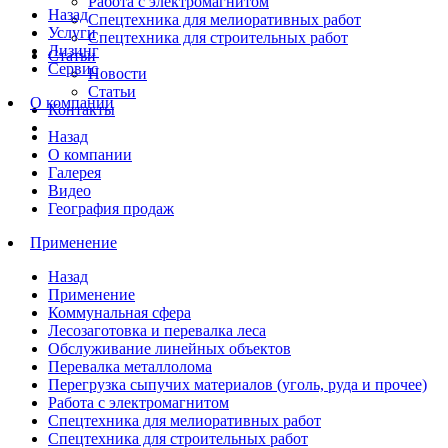
Работа с электромагнитом
Назад
Спецтехника для мелиоративных работ
Услуги
Спецтехника для строительных работ
Лизинг
Статьи
Сервис
Новости
Статьи
О компании
Контакты
Назад
О компании
Галерея
Видео
География продаж
Применение
Назад
Применение
Коммунальная сфера
Лесозаготовка и перевалка леса
Обслуживание линейных объектов
Перевалка металлолома
Перегрузка сыпучих материалов (уголь, руда и прочее)
Работа с электромагнитом
Спецтехника для мелиоративных работ
Спецтехника для строительных работ