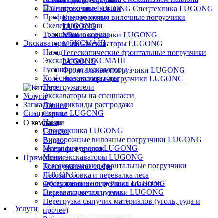
Планировочные ковши
Спецтехника LUGONG
Профильные ковши
Внедорожные вилочные погрузчики
Скелетные ковши
LUGONG
Траншейные ковши
Минипогрузчики LUGONG
Экскаваторы ЭКСМАШ
Мини-экскаваторы LUGONG
Назад
Телескопические фронтальные погрузчики
Экскаваторы ЭКСМАШ
LUGONG
Гусеничные экскаваторы
Фронтальные погрузчики LUGONG
Колёсные экскаваторы
Экскаваторы-погрузчики LUGONG
Перегружатели
Экскаваторы на спецшасси
Услуги
Запчасти неликвиды распродажа
Лизинг
Спецтехника LUGONG
Сервис
Назад
О компании
Спецтехника LUGONG
Галерея
Внедорожные вилочные погрузчики LUGONG
Видео
Минипогрузчики LUGONG
География продаж
Мини-экскаваторы LUGONG
Применение
Телескопические фронтальные погрузчики
Коммунальная сфера
LUGONG
Лесозаготовка и перевалка леса
Фронтальные погрузчики LUGONG
Обслуживание линейных объектов
Экскаваторы-погрузчики LUGONG
Перевалка металлолома
Перегрузка сыпучих материалов (уголь, руда и
Услуги
прочее)