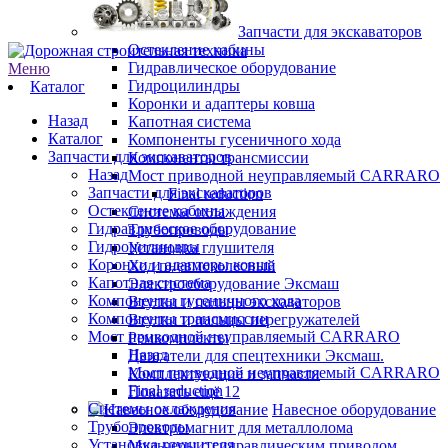
Запчасти для экскаваторов
Остекление кабины
Гидравлическое оборудование
Меню
Гидроцилиндры
Каталог
Коронки и адаптеры ковша
Назад
Капотная система
Каталог
Компоненты гусеничного хода
Запчасти для экскаваторов
Компоненты трансмиссии
Назад
Мост приводной неуправляемый CARRARO
Запчасти для экскаваторов
Final reduction
Остекление кабины
Системы охлаждения
Гидравлическое оборудование
Трубопроводы
Гидроцилиндры
Установка глушителя
Коронки и адаптеры ковша
Ход пневмоколесный
Капотная система
Электрооборудование Эксмаш
Компоненты гусеничного хода
Втулки и пальцы экскаваторов
Компоненты трансмиссии
Втулки и пальцы перегружателей
Мост приводной неуправляемый CARRARO
Ремкомплекты
Назад
Двигатели для спецтехники Эксмаш.
Мост приводной неуправляемый CARRARO
Комплектующие и запчасти
Final reduction
Показать ещё 12
Системы охлаждения
Навесное оборудование
Трубопроводы
Электромагнит для металлолома
Установка глушителя
Мульчеры с гидравлическим приводом