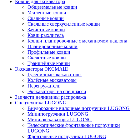
Ковши для экскаватора
Общеземельные ковши
Усиленные ковши
Скальные ковши
Скальные сверхусиленные ковши
Зачистные ковши
Ковш-рыхлитель
Ковши планировочные с механизмом наклона
Планировочные ковши
Профильные ковши
Скелетные ковши
Траншейные ковши
Экскаваторы ЭКСМАШ
Гусеничные экскаваторы
Колёсные экскаваторы
Перегружатели
Экскаваторы на спецшасси
Запчасти неликвиды распродажа
Спецтехника LUGONG
Внедорожные вилочные погрузчики LUGONG
Минипогрузчики LUGONG
Мини-экскаваторы LUGONG
Телескопические фронтальные погрузчики
LUGONG
Фронтальные погрузчики LUGONG