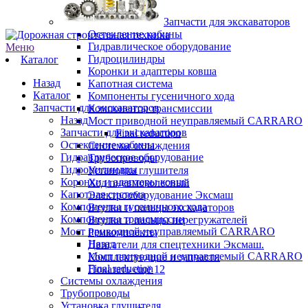
Запчасти для экскаваторов
Остекление кабины
Гидравлическое оборудование
Меню
Гидроцилиндры
Каталог
Коронки и адаптеры ковша
Назад
Капотная система
Каталог
Компоненты гусеничного хода
Запчасти для экскаваторов
Компоненты трансмиссии
Назад
Мост приводной неуправляемый CARRARO
Запчасти для экскаваторов
Final reduction
Остекление кабины
Системы охлаждения
Гидравлическое оборудование
Трубопроводы
Гидроцилиндры
Установка глушителя
Коронки и адаптеры ковша
Ход пневмоколесный
Капотная система
Электрооборудование Эксмаш
Компоненты гусеничного хода
Втулки и пальцы экскаваторов
Компоненты трансмиссии
Втулки и пальцы перегружателей
Мост приводной неуправляемый CARRARO
Ремкомплекты
Назад
Двигатели для спецтехники Эксмаш.
Мост приводной неуправляемый CARRARO
Комплектующие и запчасти
Final reduction
Показать ещё 12
Системы охлаждения
Трубопроводы
Установка глушителя