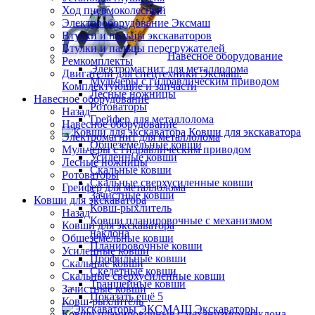
Ход пневмоколесный
Электрооборудование Эксмаш
Втулки и пальцы экскаваторов
Втулки и пальцы перегружателей
Навесное оборудование
Ремкомплекты
Электромагнит для металлолома
Двигатели для спецтехники Эксмаш.
Мульчеры с гидравлическим приводом
Комплектующие и запчасти
Лесные ножницы
Навесное оборудование
Ротоваторы
Назад
Грейфер для металлолома
Навесное оборудование
Ковши для экскаватора
Электромагнит для металлолома
Общеземельные ковши
Мульчеры с гидравлическим приводом
Усиленные ковши
Лесные ножницы
Скальные ковши
Ротоваторы
Скальные сверхусиленные ковши
Грейфер для металлолома
Зачистные ковши
Ковши для экскаватора
Ковш-рыхлитель
Назад
Ковши планировочные с механизмом
Ковши для экскаватора
наклона
Общеземельные ковши
Планировочные ковши
Усиленные ковши
Профильные ковши
Скальные ковши
Скелетные ковши
Скальные сверхусиленные ковши
Траншейные ковши
Зачистные ковши
Показать ещё 5
Ковш-рыхлитель
Экскаваторы
Ковши планировочные с механизмом наклона