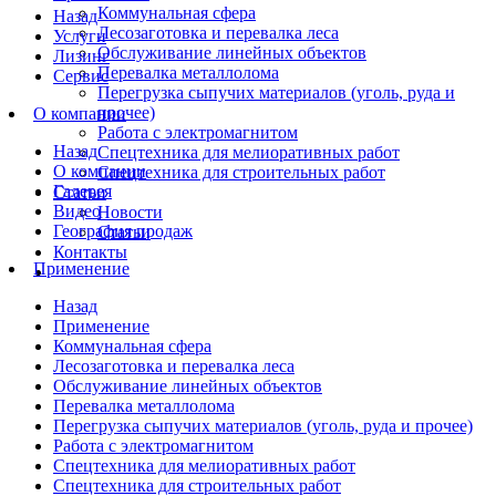
Коммунальная сфера
Назад
Лесозаготовка и перевалка леса
Услуги
Обслуживание линейных объектов
Лизинг
Перевалка металлолома
Сервис
Перегрузка сыпучих материалов (уголь, руда и
прочее)
О компании
Работа с электромагнитом
Назад
Спецтехника для мелиоративных работ
О компании
Спецтехника для строительных работ
Галерея
Статьи
Видео
Новости
География продаж
Статьи
Контакты
Применение
Назад
Применение
Коммунальная сфера
Лесозаготовка и перевалка леса
Обслуживание линейных объектов
Перевалка металлолома
Перегрузка сыпучих материалов (уголь, руда и прочее)
Работа с электромагнитом
Спецтехника для мелиоративных работ
Спецтехника для строительных работ