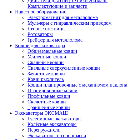
Двигатели для спецтехники Эксмаш.
Комплектующие и запчасти
Навесное оборудование
Электромагнит для металлолома
Мульчеры с гидравлическим приводом
Лесные ножницы
Ротоваторы
Грейфер для металлолома
Ковши для экскаватора
Общеземельные ковши
Усиленные ковши
Скальные ковши
Скальные сверхусиленные ковши
Зачистные ковши
Ковш-рыхлитель
Ковши планировочные с механизмом наклона
Планировочные ковши
Профильные ковши
Скелетные ковши
Траншейные ковши
Экскаваторы ЭКСМАШ
Гусеничные экскаваторы
Колёсные экскаваторы
Перегружатели
Экскаваторы на спецшасси