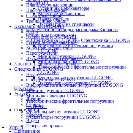
ЭКСМАШ
Планировочные ковши
Гусеничные экскаваторы
Профильные ковши
Колёсные экскаваторы
Скелетные ковши
Перегружатели
Траншейные ковши
Экскаваторы на спецшасси
Экскаваторы ЭКСМАШ
Запчасти
Назад
неликвиды распродажа
Экскаваторы ЭКСМАШ
Спецтехника LUGONG
Гусеничные экскаваторы
Внедорожные вилочные погрузчики
Колёсные экскаваторы
LUGONG
Перегружатели
Минипогрузчики LUGONG
Экскаваторы на спецшасси
Мини-экскаваторы LUGONG
Запчасти неликвиды распродажа
Телескопические фронтальные погрузчики
Спецтехника LUGONG
LUGONG
Назад
Фронтальные погрузчики LUGONG
Спецтехника LUGONG
Экскаваторы-погрузчики LUGONG
Внедорожные вилочные погрузчики LUGONG
Минипогрузчики LUGONG
Услуги
Мини-экскаваторы LUGONG
Лизинг
Телескопические фронтальные погрузчики
Сервис
LUGONG
О компании
Фронтальные погрузчики LUGONG
Галерея
Экскаваторы-погрузчики LUGONG
Видео
География продаж
Услуги
Применение